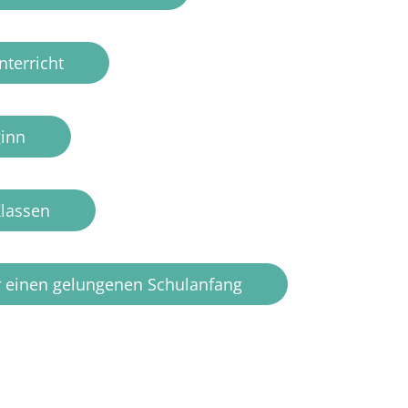
nterricht
ginn
Klassen
ür einen gelungenen Schulanfang