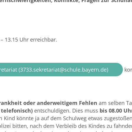
Lernschwierigkeiten, Konflikte, Fragen zur Schull
 – 13.15 Uhr erreichbar.
retariat (3733.sekretariat@schule.bayern.de)
kon
rankheit oder anderweitigem Fehlen
am selben T
 telefonisch)
entschuldigen. Dies muss
bis 08.00 U
 Kind könnte ja auf dem Schulweg etwas zugestoßen
olizei bitten, nach dem Verbleib des Kindes zu fahnde