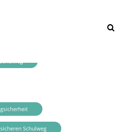
6/27
↓
lung im Schuljahr 2026/27:
r Schulweg
gsicherheit
m sicheren Schulweg