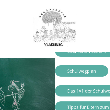
Einschulung 202
Informationen zur Einschu
Elternbrief: Sichere
Schulwegplan
Das 1×1 der Schulwe
Tipps für Eltern zu